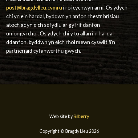
post@bragdylleu.cymru
i roi cychwyn arni. Os ydych
chi yn ein hardal, byddwn yn anfon rhestr brisiau
atoch ac yn eich sefydlu ar gyfrif danfon
uniongyrchol. Os ydych chi y tu allan i'n hardal
ddanfon, byddwn yn eich rhoi mewn cyswllt â'n
partneriaid cyfanwerthu gwych.
Web site by
Bilberry
Copyright © Bragdy Lleu 2026