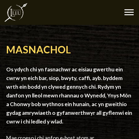
MASNACHOL
Os ydych chi yn fasnachwr ac eisiau gwerthu ein
cwrw yn eich bar, siop, bwyty, caffi, ayb. byddem
wrth ein bodd yn clywed gennych chi. Rydym yn
danfon yn lleol mewn rhannau o Wynedd, Ynys Môn
a Chonwy bob wythnos ein hunain, ac yn gweithio
gydag amrywiaeth o gyfanwerthwyr all gyflenwi ein
cwrw i chi ledled y wlad.
Mae croeso i chi anfon e-bost atom ar